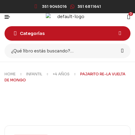
351 9045016
351 6811641
0
Categorías
HOME
INFANTIL
+4 AÑOS
PAJARITO RE-LA VUELTA
DE MONGO