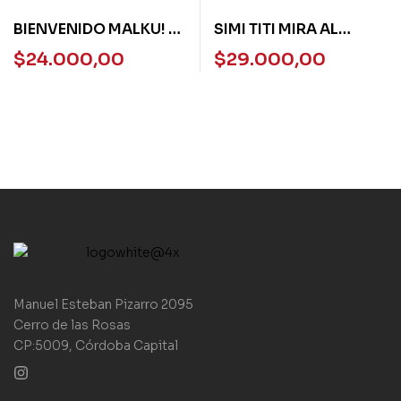
BIENVENIDO MALKU! –
SIMI TITI MIRA AL
TORRE DE PAPEL ROJA
MUNDO – BUENAS
$
24.000,00
$
29.000,00
– NORMA
NOCHES
Manuel Esteban Pizarro 2095
Cerro de las Rosas
CP:5009, Córdoba Capital