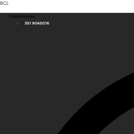
BCL
Contactanos:
351 9045016