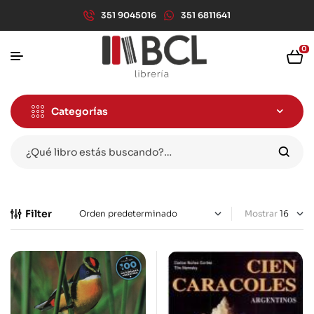
351 9045016
351 6811641
0
Categorías
Filter
Mostrar