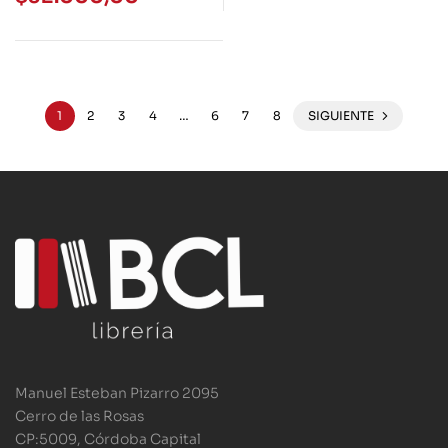
1
2
3
4
…
6
7
8
SIGUIENTE
Manuel Esteban Pizarro 2095
Cerro de las Rosas
CP:5009, Córdoba Capital