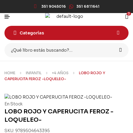
351 9045016
351 6811641
0
Categorías
HOME
INFANTIL
+4 AÑOS
LOBO ROJO Y
CAPERUCITA FEROZ -LOQUELEO-
En Stock
LOBO ROJO Y CAPERUCITA FEROZ -
LOQUELEO-
SKU:
9789504643395