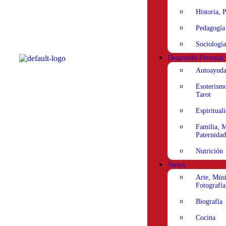
Historia, P
Pedagogía
Sociología
Desarrollo Personal
Autoayud
Esoterismo
Tarot
Espiritual
Familia, M
Paternidad
Nutrición
Varios
Arte, Músi
Fotografía
Biografía
Cocina