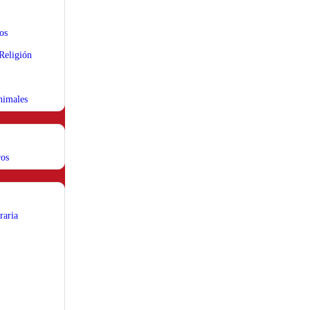
os
 Religión
nimales
ros
raria