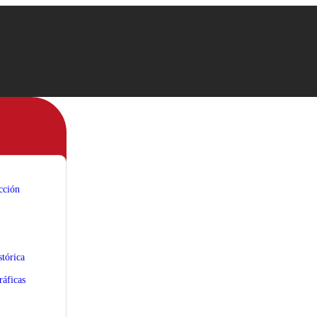
cción
tórica
áficas