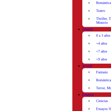
Romántica
Teatro
Thriller, T
Misterio
Infantil
0 a 3 años
+4 años
+7 años
+9 años
Juvenil
Fantasía
Romántica
Terror, Mi
Ensayos
Ciencias
Ensayos V