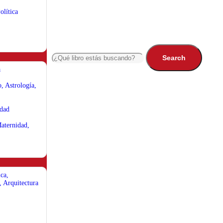
olítica
Search
a
, Astrología,
idad
aternidad,
ca,
, Arquitectura