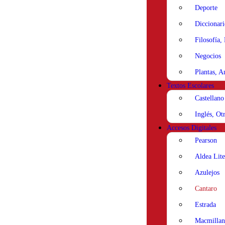
Deporte
Diccionari
Filosofía,
Negocios
Plantas, A
Textos Escolares
Castellano
Inglés, Ot
Accesos Digitales
Pearson
Aldea Lite
Azulejos
Cantaro
Estrada
Macmillan