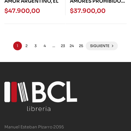
AMOR ARGENTINO, EL
AMORES PROHIBIDOS
– BOOKET
$
47.900,00
$
37.900,00
1
2
3
4
…
23
24
25
SIGUIENTE
Manuel Esteban Pizarro 2095