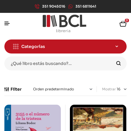
351 9045016
351 6811641
0
Categorías
Filter
Mostrar