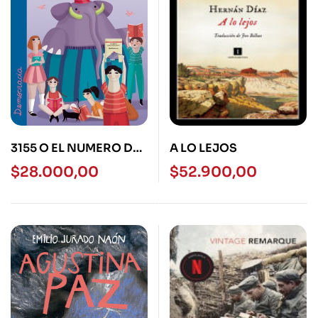
3155 O EL NUMERO DE
A LO LEJOS
LA TRISTEZA
$
28.000,00
$
52.900,00