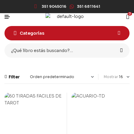
351 9045016
351 6811641
0
Categorías
Filter
Mostrar