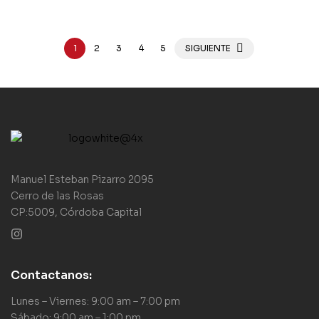
1
2
3
4
5
SIGUIENTE
Manuel Esteban Pizarro 2095
Cerro de las Rosas
CP:5009, Córdoba Capital
Contactanos:
Lunes – Viernes: 9:00 am – 7:00 pm
Sábado: 9:00 am – 1:00 pm