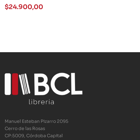
$
24.900,00
Manuel Esteban Pizarro 2095
Cerro de las Rosas
CP:5009, Córdoba Capital