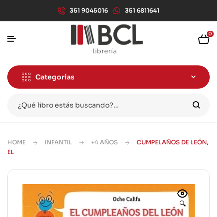
351 9045016
351 6811641
0
Categorías
HOME
INFANTIL
+4 AÑOS
CUMPELAÑOS DE LEÓN,
EL
🔍