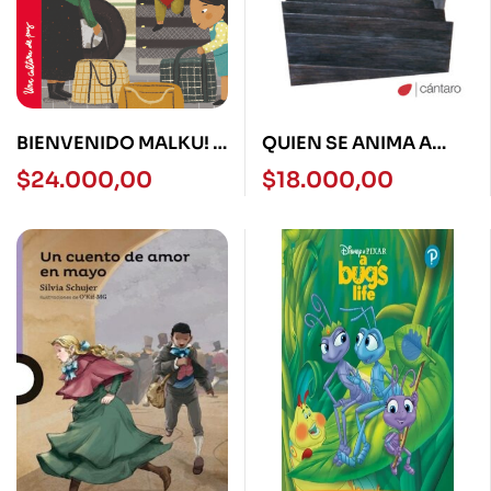
BIENVENIDO MALKU! –
QUIEN SE ANIMA A
TORRE DE PAPEL ROJA
BAJAR AL SOTANO -
$
24.000,00
$
18.000,00
– NORMA
CANTARO-