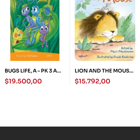
BUGS LIFE, A – PK 3 AME
LION AND THE MOUSE,
N/E
THE – USBORNE FIRST
$
19.500,00
$
15.792,00
READING L3