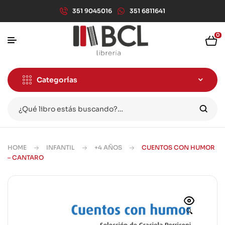
351 9045016
351 6811641
0
Categorías
HOME
INFANTIL
+4 AÑOS
CUENTOS CON HUMOR
– CANTARO
🔍