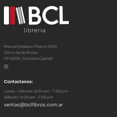
Manuel Esteban Pizarro 2095
Cerro de las Rosas
CP:5009, Córdoba Capital
Contactanos:
Lunes – Viernes: 9:00 am – 7:00 pm
Sábado: 9:00 am – 1:00 pm
ventas@bcllibros.com.ar