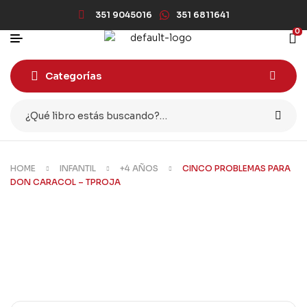
351 9045016
351 6811641
0
Categorías
HOME
INFANTIL
+4 AÑOS
CINCO PROBLEMAS PARA
DON CARACOL – TPROJA