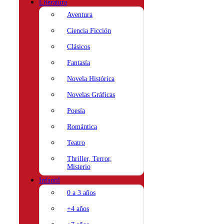
Literatura
Aventura
Ciencia Ficción
Clásicos
Fantasía
Novela Histórica
Novelas Gráficas
Poesía
Romántica
Teatro
Thriller, Terror,
Misterio
Infantil
0 a 3 años
+4 años