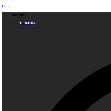
BCL
Contactanos:
351 9045016