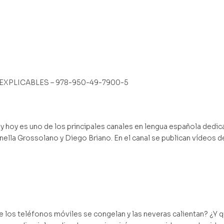
XPLICABLES – 978-950-49-7900-5
oy es uno de los principales canales en lengua española dedicad
ella Grossolano y Diego Briano. En el canal se publican vídeos d
los teléfonos móviles se congelan y las neveras calientan? ¿Y qu