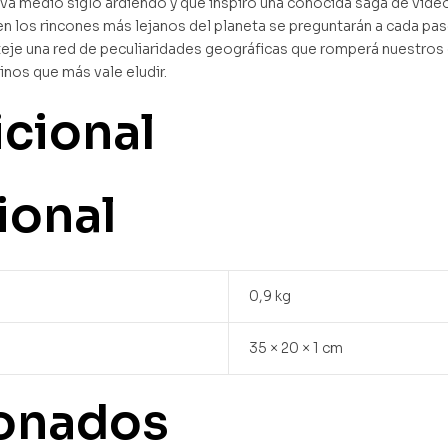
leva medio siglo ardiendo y que inspiró una conocida saga de vid
 los rincones más lejanos del planeta se preguntarán a cada paso:
je una red de peculiaridades geográficas que romperá nuestros 
inos que más vale eludir.
icional
ional
0,9 kg
35 × 20 × 1 cm
ionados