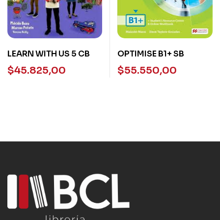
LEARN WITH US 5 CB
OPTIMISE B1+ SB
$
45.825,00
$
55.550,00