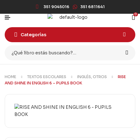
351 9045016
351 6811641
0
Categorías
HOME
TEXTOS ESCOLARES
INGLÉS, OTROS
RISE
AND SHINE IN ENGLISH 6 – PUPILS BOOK