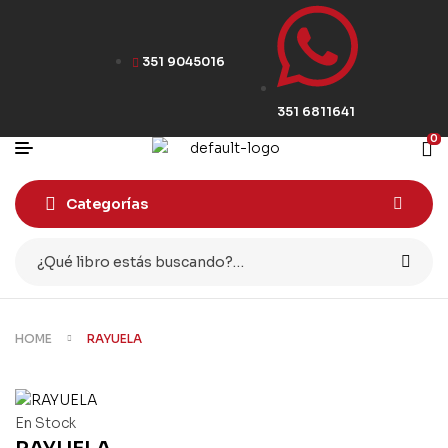
351 9045016
351 6811641
0
Categorías
HOME
RAYUELA
En Stock