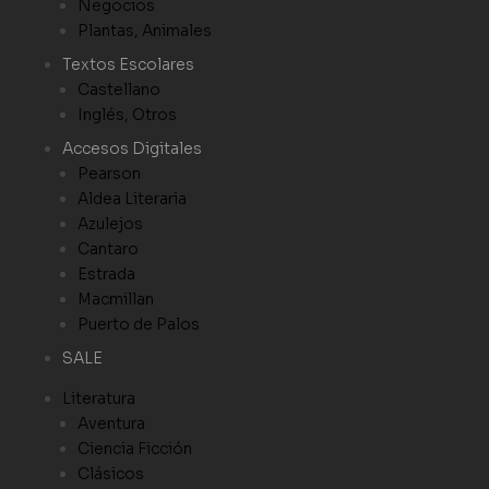
Negocios
Plantas, Animales
Textos Escolares
Castellano
Inglés, Otros
Accesos Digitales
Pearson
Aldea Literaria
Azulejos
Cantaro
Estrada
Macmillan
Puerto de Palos
SALE
Literatura
Aventura
Ciencia Ficción
Clásicos