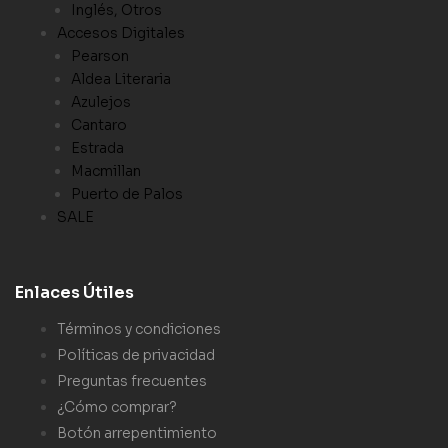
Inglés, Otros
Accesos Digitales
Pearson
Aldea Literaria
Azulejos
Cantaro
Estrada
Macmillan
Puerto de Palos
SALE
Enlaces Útiles
Términos y condiciones
Políticas de privacidad
Preguntas frecuentes
¿Cómo comprar?
Botón arrepentimiento