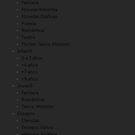
Fantasía
Novela Histórica
Novelas Gráficas
Poesía
Romántica
Teatro
Thriller, Terror, Misterio
Infantil
0 a 3 años
+4 años
+7 años
+9 años
Juvenil
Fantasía
Romántica
Terror, Misterio
Ensayos
Ciencias
Ensayos Varios
Historia, Política