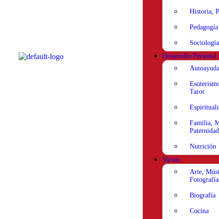
Historia, P
Pedagogía
Sociología
Desarrollo Personal
Autoayud
Esoterismo
Tarot
Espiritual
Familia, M
Paternidad
Nutrición
Varios
Arte, Músi
Fotografía
Biografía
Cocina