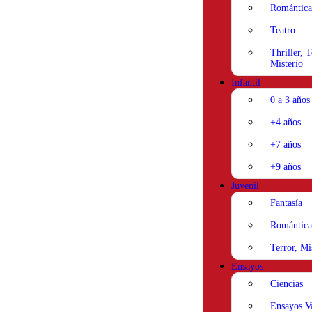
Romántica
Teatro
Thriller, T
Misterio
Infantil
0 a 3 años
+4 años
+7 años
+9 años
Juvenil
Fantasía
Romántica
Terror, Mi
Ensayos
Ciencias
Ensayos V