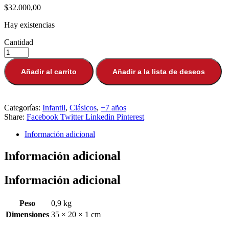
$
32.000,00
Hay existencias
Cantidad
Añadir al carrito
Añadir a la lista de deseos
Categorías:
Infantil
,
Clásicos
,
+7 años
Share:
Facebook
Twitter
Linkedin
Pinterest
Información adicional
Información adicional
Información adicional
Peso
0,9 kg
Dimensiones
35 × 20 × 1 cm