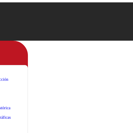
cción
tórica
áficas