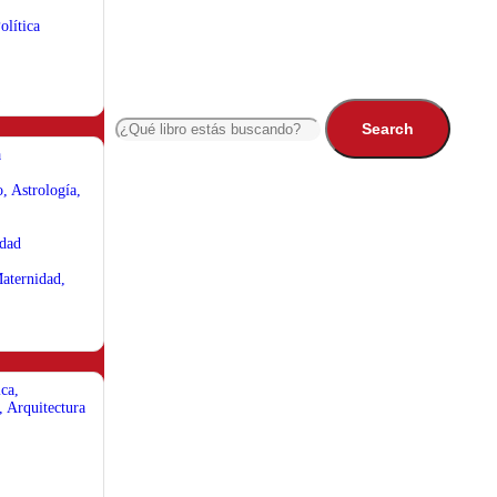
olítica
Search
a
, Astrología,
idad
aternidad,
ca,
, Arquitectura