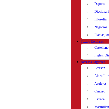
Deporte
Diccionari
Filosofía,
Negocios
Plantas, A
Textos Escolares
Castellano
Inglés, Ot
Accesos Digitales
Pearson
Aldea Lite
Azulejos
Cantaro
Estrada
Macmillan