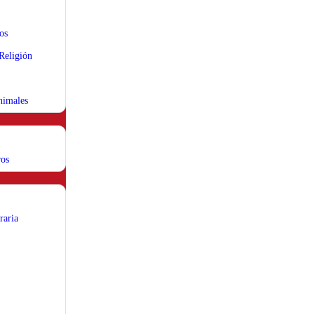
os
 Religión
nimales
ros
raria