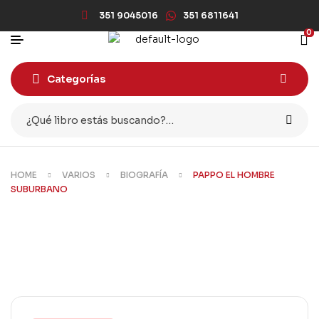
351 9045016
351 6811641
0
Categorías
HOME
VARIOS
BIOGRAFÍA
PAPPO EL HOMBRE
SUBURBANO