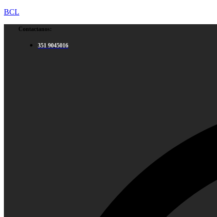
BCL
Contactanos:
351 9045016