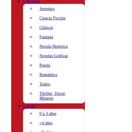
Literatura
Aventura
Ciencia Ficción
Clásicos
Fantasía
Novela Histórica
Novelas Gráficas
Poesía
Romántica
Teatro
Thriller, Terror,
Misterio
Infantil
0 a 3 años
+4 años