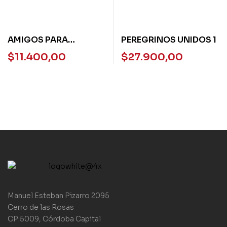
AMIGOS PARA
PEREGRINOS UNIDOS 1
DESCUBRIR SALA DE 5
$
11.400,00
$
27.900,00
EDELVIVES
Manuel Esteban Pizarro 2095
Cerro de las Rosas
CP:5009, Córdoba Capital