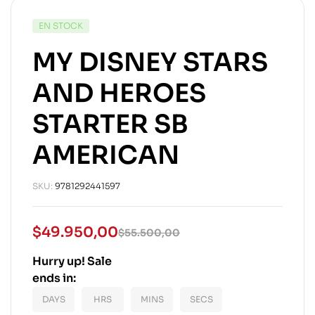
EN STOCK
MY DISNEY STARS
AND HEROES
STARTER SB
AMERICAN
SKU:
9781292441597
$
49.950,00
$
55.500,00
Hurry up! Sale
ends in:
DAYS
HRS
MINS
SECS