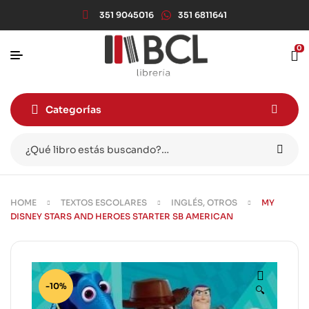
351 9045016
351 6811641
0
Categorías
HOME
TEXTOS ESCOLARES
INGLÉS, OTROS
MY
DISNEY STARS AND HEROES STARTER SB AMERICAN
-10%
🔍