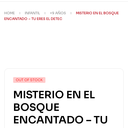
HOME
INFANTIL
+9 AÑOS
MISTERIO EN EL BOSQUE
ENCANTADO – TU ERES EL DETEC
AVAILABILITY:
OUT OF STOCK
MISTERIO EN EL
BOSQUE
ENCANTADO – TU