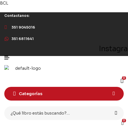
BCL
Contactanos:
351 9045016
351 6811641
Instagr
0
Categorías
Busqueda
para:
0