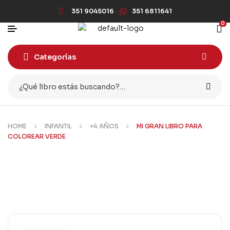
351 9045016
351 6811641
0
Categorías
HOME
INFANTIL
+4 AÑOS
MI GRAN LIBRO PARA
COLOREAR VERDE