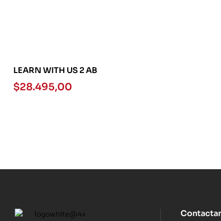
LEARN WITH US 2 AB
$
28.495,00
Contacta