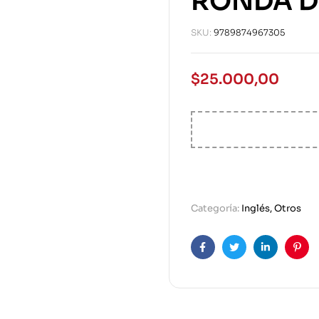
RONDA D
SKU:
9789874967305
$
25.000,00
Categoría:
Inglés, Otros
Facebook
Twitter
Linkedin
Pint