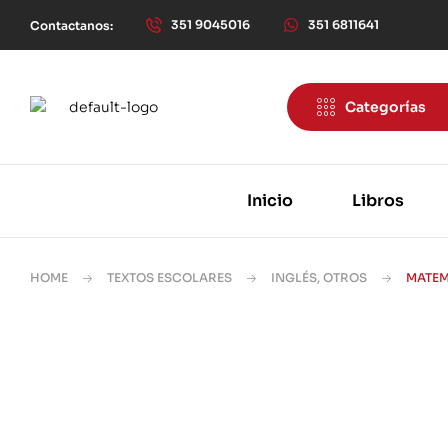
351 9045016
351 6811641
Contactanos:
Categorías
Inicio
Libros
HOME
TEXTOS ESCOLARES
INGLÉS, OTROS
MATEM