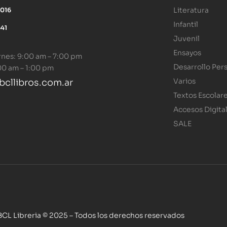
Literatura
5016
Infantil
641
Juvenil
Ensayos
rnes: 9:00 am – 7:00 pm
Desarrollo Per
00 am – 1:00 pm
Varios
cllibros.com.ar
Textos Escolar
Accesos Digita
SALE
BCL Libreria © 2025 – Todos los derechos reservados