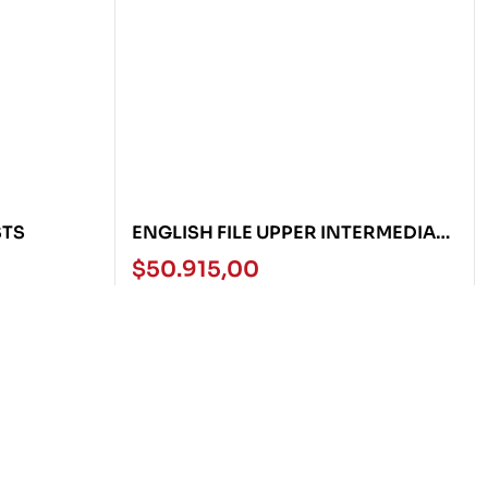
STS
ENGLISH FILE UPPER INTERMEDIATE
4TH ED MULTIPACK A
$
50.915,00