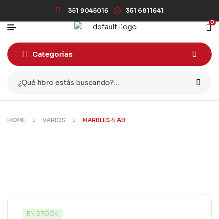
351 9045016
351 6811641
0
Categorías
HOME
VARIOS
MARBLES 4 AB
EN STOCK