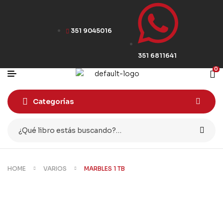
351 9045016
351 6811641
0
Categorías
HOME
VARIOS
MARBLES 1 TB