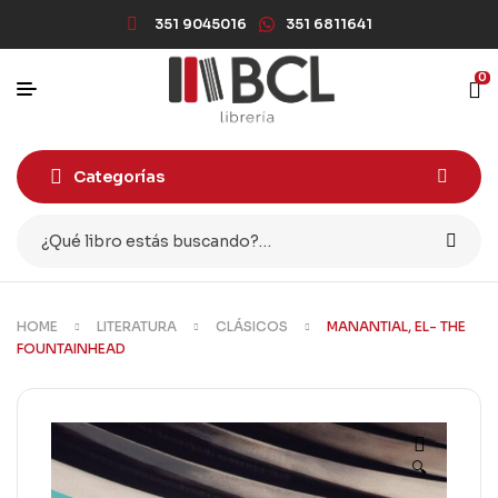
351 9045016
351 6811641
0
Categorías
HOME
LITERATURA
CLÁSICOS
MANANTIAL, EL- THE
FOUNTAINHEAD
🔍