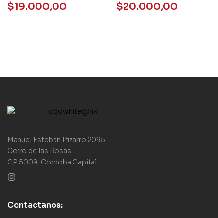
LAS MARAVILLAS –
LAS MARAVILLAS -
$
19.000,00
$
20.000,00
GRUPAL-
LOSADA
Manuel Esteban Pizarro 2095
Cerro de las Rosas
CP:5009, Córdoba Capital
Contactanos: