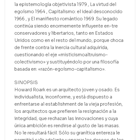
la epistemología objetivista 1979 , La virtud del
egoísmo 1964 , Capitalismo: el ideal desconocido
1966 , y El manifiesto romántico 1969 .Su legado
continúa siendo enormemente influyente en-tre
conservadores y libertarios, tanto en Estados
Unidos como en el resto del mundo, porque choca
de frente contra la inercia cultural adquirida,
cuestionando el eje «misticismoaltruismo-
colectivismo» y sustituyéndolo por una filosofía
basada en: «razón-egoísmo-capitalismo».
SINOPSIS
Howard Roark es un arquitecto joven y osado. Es
individualista, inconforme, y está dispuesto a
enfrentarse al establishment de la vieja profesión,
los arquitectos que prefieren la resignación a la
integridad, que rechazan las innovaciones y cuya
única ambición es rendirse al gusto de las masas.
No le resultará fácil. Sólo su granítica entereza le
permitirá salir adelante y encarar los deseos de los