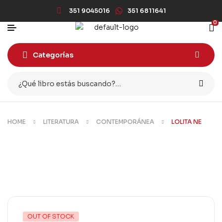
351 9045016
351 6811641
0
Categorías
HOME
LITERATURA
CONTEMPORÁNEA
LOLITA NE
OUT OF STOCK