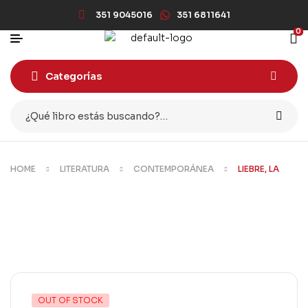
351 9045016
351 6811641
0
Categorías
HOME
LITERATURA
CONTEMPORÁNEA
LIEBRE, LA
OUT OF STOCK