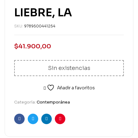
LIEBRE, LA
SKU:
9789500441254
$
41.900,00
Sin existencias
Añadir a favoritos
Categoría:
Contemporánea
Facebook
Twitter
Linkedin
Pinterest