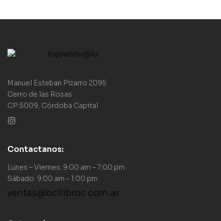
Manuel Esteban Pizarro 2095
Cerro de las Rosas
CP:5009, Córdoba Capital
Contactanos:
Lunes – Viernes: 9:00 am – 7:00 pm
Sábado: 9:00 am – 1:00 pm
ventas@bcllibros.com.ar