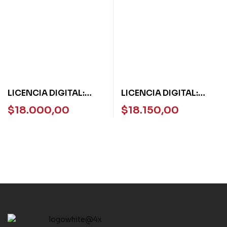
LICENCIA DIGITAL:
LICENCIA DIGITAL:
HACER MATEMATICA
FUNDAMENTALES 3 ES
$
18.000,00
$
18.150,00
JUNTOS 4 PACK NVA
FISICOQUIMICA
ED