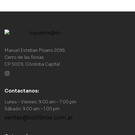
Manuel Esteban Pizarro 2095
Cerro de las Rosas
CP:5009, Córdoba Capital
Contactanos:
Lunes – Viernes: 9:00 am – 7:00 pm
Sábado: 9:00 am – 1:00 pm
ventas@bcllibros.com.ar