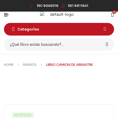
351 9045016
351 6811641
0
Categorías
HOME
INFANTIL
LIBRO CAMION DE ARRASTRE
EN STOCK