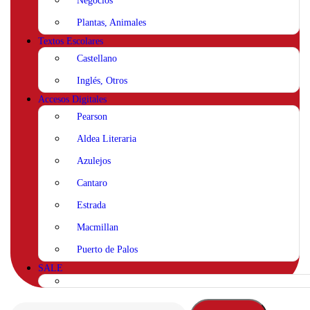
Negocios
Plantas, Animales
Textos Escolares
Castellano
Inglés, Otros
Accesos Digitales
Pearson
Aldea Literaria
Azulejos
Cantaro
Estrada
Macmillan
Puerto de Palos
SALE