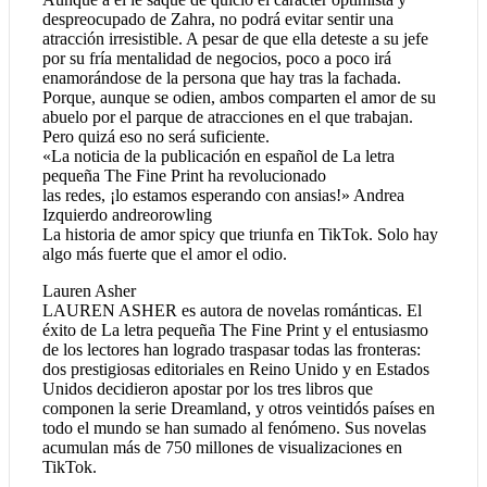
despreocupado de Zahra, no podrá evitar sentir una
atracción irresistible. A pesar de que ella deteste a su jefe
por su fría mentalidad de negocios, poco a poco irá
enamorándose de la persona que hay tras la fachada.
Porque, aunque se odien, ambos comparten el amor de su
abuelo por el parque de atracciones en el que trabajan.
Pero quizá eso no será suficiente.
«La noticia de la publicación en español de La letra
pequeña The Fine Print ha revolucionado
las redes, ¡lo estamos esperando con ansias!» Andrea
Izquierdo andreorowling
La historia de amor spicy que triunfa en TikTok. Solo hay
algo más fuerte que el amor el odio.
Lauren Asher
LAUREN ASHER es autora de novelas románticas. El
éxito de La letra pequeña The Fine Print y el entusiasmo
de los lectores han logrado traspasar todas las fronteras:
dos prestigiosas editoriales en Reino Unido y en Estados
Unidos decidieron apostar por los tres libros que
componen la serie Dreamland, y otros veintidós países en
todo el mundo se han sumado al fenómeno. Sus novelas
acumulan más de 750 millones de visualizaciones en
TikTok.