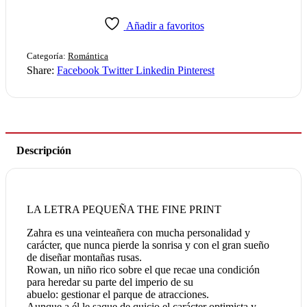
Añadir a favoritos
Categoría:
Romántica
Share:
Facebook
Twitter
Linkedin
Pinterest
Descripción
LA LETRA PEQUEÑA THE FINE PRINT
Zahra es una veinteañera con mucha personalidad y
carácter, que nunca pierde la sonrisa y con el gran sueño
de diseñar montañas rusas.
Rowan, un niño rico sobre el que recae una condición
para heredar su parte del imperio de su
abuelo: gestionar el parque de atracciones.
Aunque a él le saque de quicio el carácter optimista y