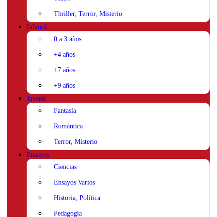
Thriller, Terror, Misterio
Infantil
0 a 3 años
+4 años
+7 años
+9 años
Juvenil
Fantasía
Romántica
Terror, Misterio
Ensayos
Ciencias
Ensayos Varios
Historia, Política
Pedagogía