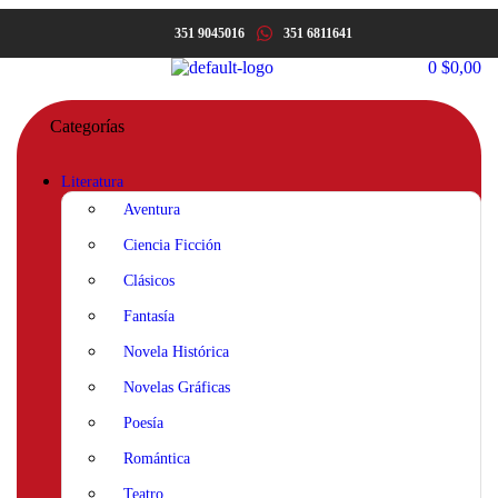
351 9045016
351 6811641
0
$
0,00
Categorías
Literatura
Aventura
Ciencia Ficción
Clásicos
Fantasía
Novela Histórica
Novelas Gráficas
Poesía
Romántica
Teatro