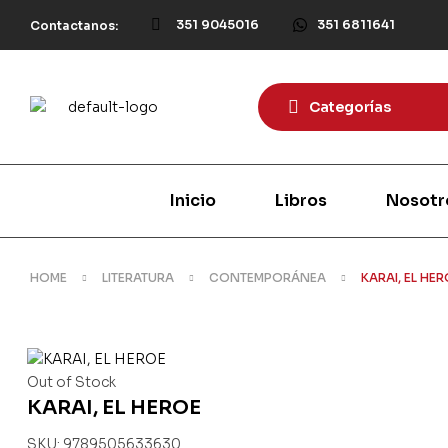
351 9045016
351 6811641
Contactanos:
Categorías
Inicio
Libros
Nosotr
HOME
LITERATURA
CONTEMPORÁNEA
KARAI, EL HE
Out of Stock
KARAI, EL HEROE
SKU:
9789505633630