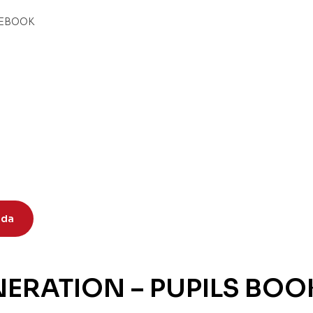
ida
NERATION – PUPILS BO