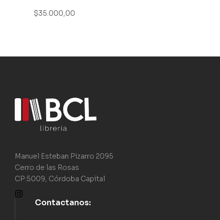
$
35.000,00
Manuel Esteban Pizarro 2095
Cerro de las Rosas
CP:5009, Córdoba Capital
Contactanos: