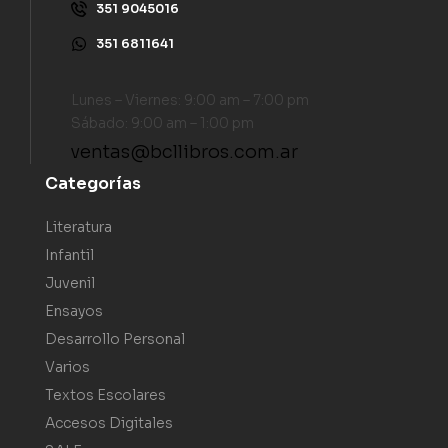
351 9045016
351 6811641
Lunes – Viernes: 9:00 am – 7:00 pm
Sábado: 9:00 am – 1:00 pm
ventas@bcllibros.com.ar
Categorías
Literatura
Infantil
Juvenil
Ensayos
Desarrollo Personal
Varios
Textos Escolares
Accesos Digitales