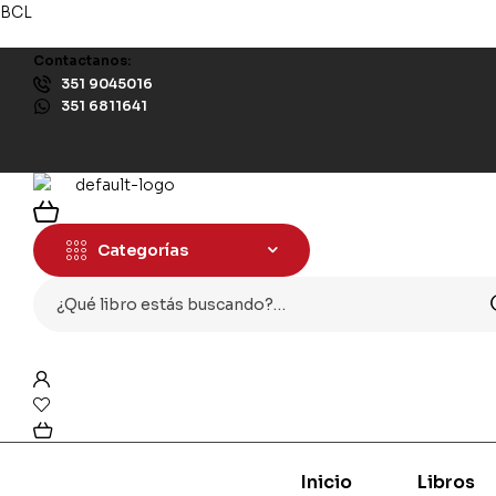
BCL
Contactanos:
351 9045016
351 6811641
Categorías
Busqueda
para:
0
Inicio
Libros