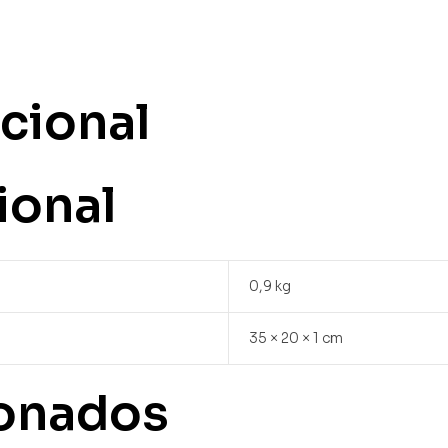
cional
ional
0,9 kg
35 × 20 × 1 cm
ionados