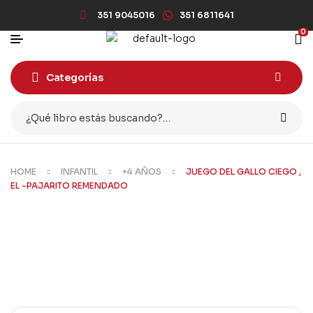
351 9045016
351 6811641
0
Categorías
HOME
INFANTIL
+4 AÑOS
JUEGO DEL GALLO CIEGO ,
EL -PAJARITO REMENDADO