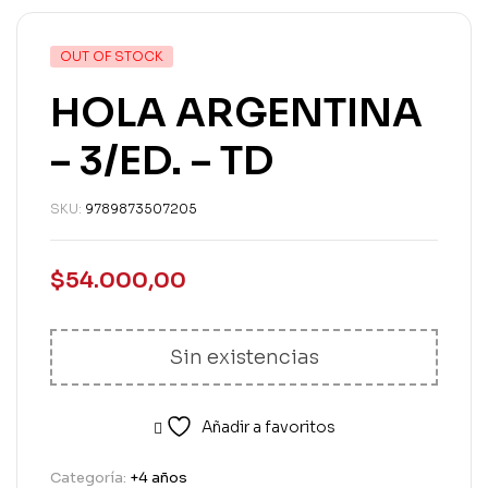
OUT OF STOCK
HOLA ARGENTINA
– 3/ED. – TD
SKU:
9789873507205
$
54.000,00
Sin existencias
Añadir a favoritos
Categoría:
+4 años