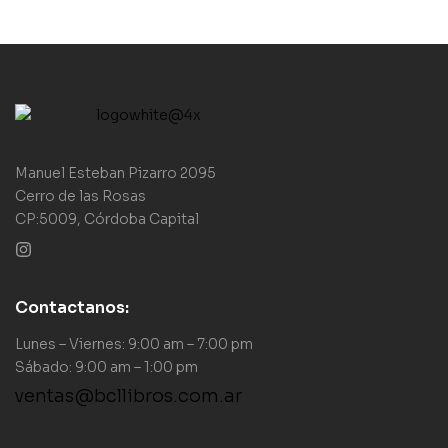
Manuel Esteban Pizarro 2095
Cerro de las Rosas
CP:5009, Córdoba Capital
Contactanos:
Lunes – Viernes: 9:00 am – 7:00 pm
Sábado: 9:00 am – 1:00 pm
ventas@bcllibros.com.ar