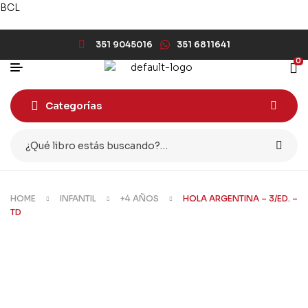
BCL
351 9045016
351 6811641
0
Categorías
HOME
INFANTIL
+4 AÑOS
HOLA ARGENTINA – 3/ED. –
TD