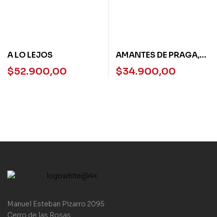
A LO LEJOS
AMANTES DE PRAGA,
LOS – DEBOLSILLO
$
52.900,00
$
34.900,00
Manuel Esteban Pizarro 2095
Cerro de las Rosas