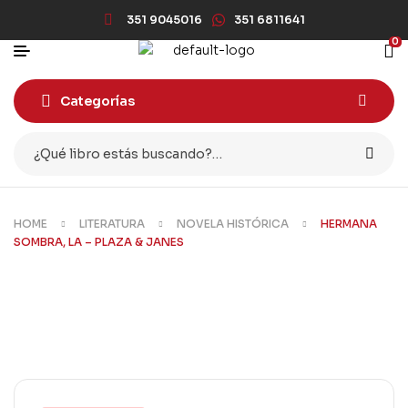
351 9045016
351 6811641
0
Categorías
HOME
LITERATURA
NOVELA HISTÓRICA
HERMANA
SOMBRA, LA – PLAZA & JANES