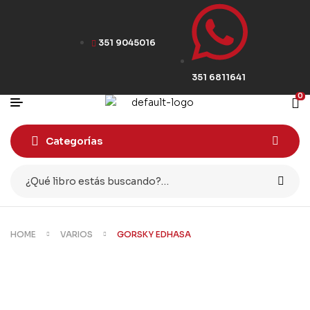
351 9045016
351 6811641
0
Categorías
HOME
VARIOS
GORSKY EDHASA