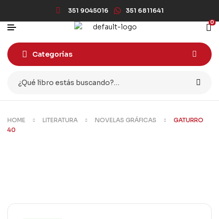
351 9045016
351 6811641
0
Categorías
HOME
LITERATURA
NOVELAS GRÁFICAS
GATURRO
40