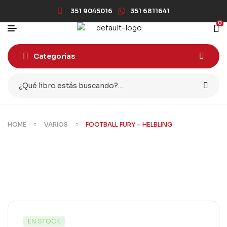
351 9045016
351 6811641
0
Categorías
HOME
VARIOS
FOOTBALL FURY – HELBLING
EN STOCK