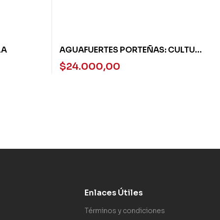
LA
AGUAFUERTES PORTEÑAS: CULTURA
Y POLITICA
$
24.000,00
Enlaces Útiles
Términos y condiciones