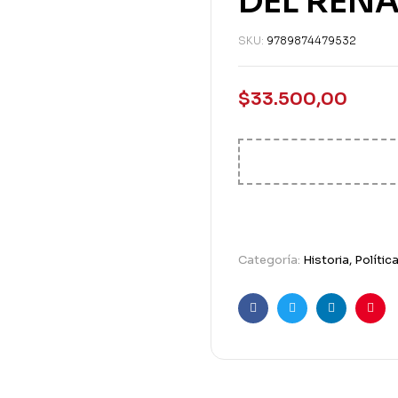
DEL REN
SKU:
9789874479532
$
33.500,00
Categoría:
Historia, Polític
Facebook
Twitter
Linkedin
Pint