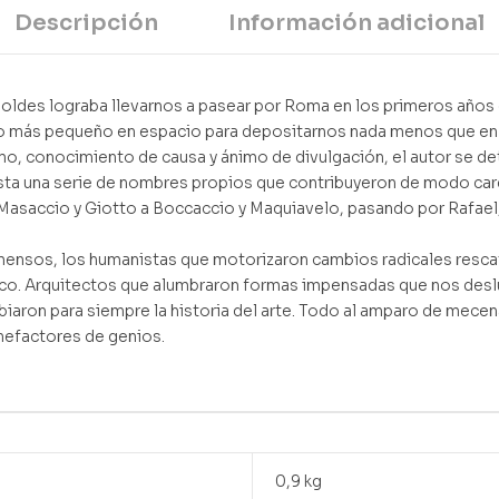
Descripción
Información adicional
Moldes lograba llevarnos a pasear por Roma en los primeros años d
o más pequeño en espacio para depositarnos nada menos que en F
o, conocimiento de causa y ánimo de divulgación, el autor se d
sta una serie de nombres propios que contribuyeron de modo cardi
 de Masaccio y Giotto a Boccaccio y Maquiavelo, pasando por Rafael
nmensos, los humanistas que motorizaron cambios radicales resca
ico. Arquitectos que alumbraron formas impensadas que nos desl
biaron para siempre la historia del arte. Todo al amparo de mecen
enefactores de genios.
0,9 kg