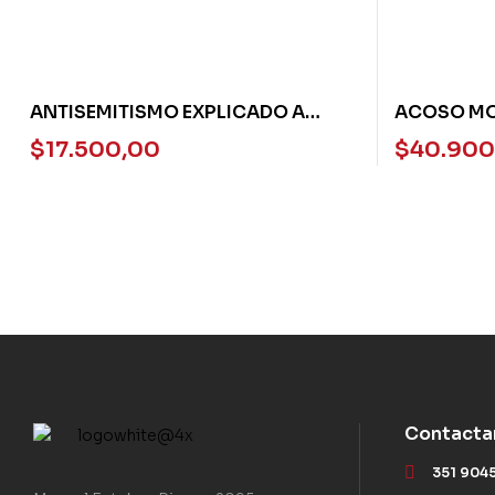
ANTISEMITISMO EXPLICADO A
ACOSO MO
JOVENES, EL
$
17.500,00
$
40.900
Contacta
351 904