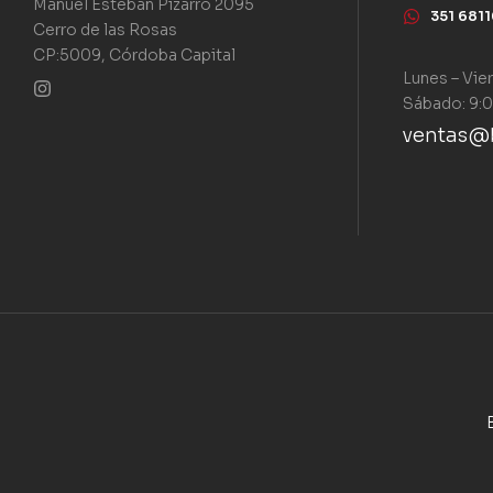
Manuel Esteban Pizarro 2095
351 681
Cerro de las Rosas
CP:5009, Córdoba Capital
Lunes – Vie
Sábado: 9:0
ventas@b