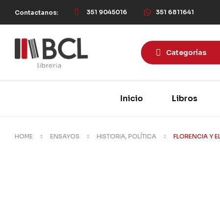
351 9045016
351 6811641
Contactanos:
Categorías
Inicio
Libros
HOME
ENSAYOS
HISTORIA, POLÍTICA
FLORENCIA Y E