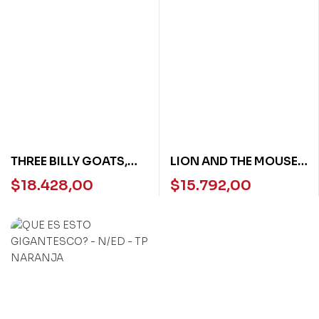
THREE BILLY GOATS,
LION AND THE MOUSE,
THE – USBORNE
THE – USBORNE FIRST
$
18.428,00
$
15.792,00
READERS STARTER
READING L3