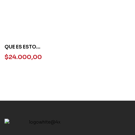
QUE ES ESTO
GIGANTESCO? – N/ED –
$
24.000,00
TP NARANJA