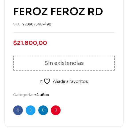
FEROZ FEROZ RD
SKU:
9789875457492
$
21.800,00
Sin existencias
Añadir a favoritos
Categoría:
+4 años
Facebook
Twitter
Linkedin
Pinterest