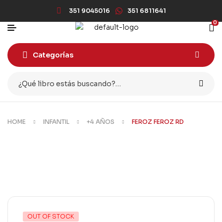
351 9045016
351 6811641
0
Categorías
HOME
INFANTIL
+4 AÑOS
FEROZ FEROZ RD
OUT OF STOCK