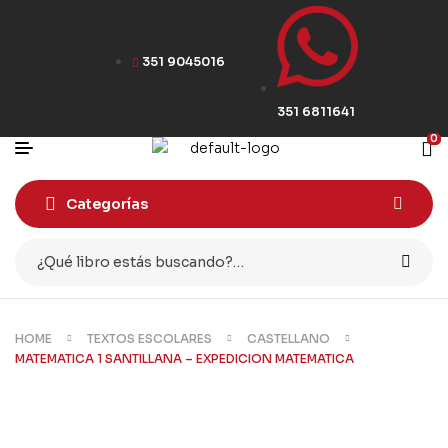
351 9045016
351 6811641
0
Categorías
HOME
TEXTOS ESCOLARES
CASTELLANO
MATEMATICA 1 SANTILLANA – EXPEDICION MATEMATICA