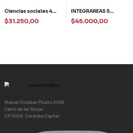
Ciencias sociales 4
INTEGRAREAS 5
Mandioca ESTACION
NACION (LENGUA-
$
31.250,00
$
45.000,00
CORDOBA
SOCIALES-
NATURALES)
Manuel Esteban Pizarro 2095
Cerro de las Rosas
CP:5009, Córdoba Capital