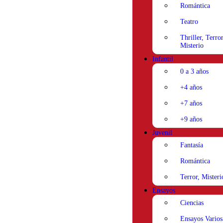
Romántica
Teatro
Thriller, Terror
Misterio
Infantil
0 a 3 años
+4 años
+7 años
+9 años
Juvenil
Fantasía
Romántica
Terror, Misteri
Ensayos
Ciencias
Ensayos Varios