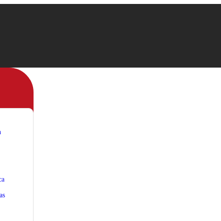
n
ca
as