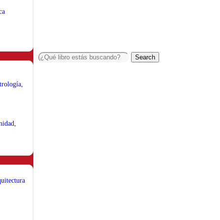
ca
Search
trología,
nidad,
uitectura