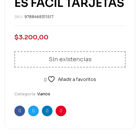
ES FACIL TARJETAS
SKU:
9788468311517
$
3.200,00
Sin existencias
Añadir a favoritos
Categoría:
Varios
Facebook
Twitter
Linkedin
Pinterest