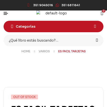
351 9045016
351 6811641
0
Categorías
HOME
VARIOS
ES FACIL TARJETAS
OUT OF STOCK