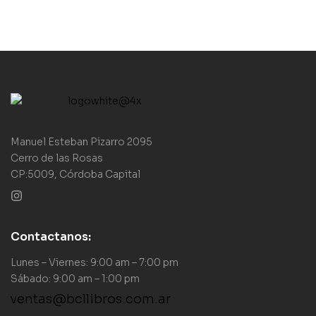
Manuel Esteban Pizarro 2095
Cerro de las Rosas
CP:5009, Córdoba Capital
Contactanos:
Lunes – Viernes: 9:00 am – 7:00 pm
Sábado: 9:00 am – 1:00 pm
ventas@bcllibros.com.ar