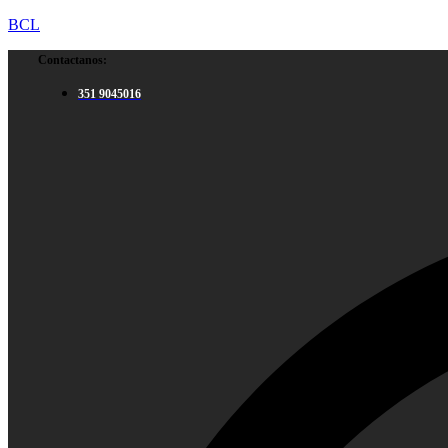
BCL
Contactanos:
351 9045016