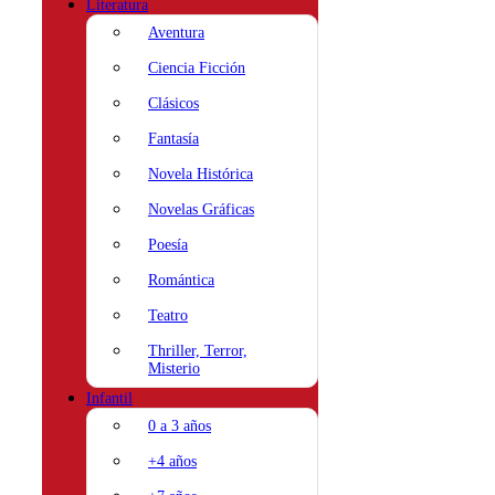
Literatura
Aventura
Ciencia Ficción
Clásicos
Fantasía
Novela Histórica
Novelas Gráficas
Poesía
Romántica
Teatro
Thriller, Terror,
Misterio
Infantil
0 a 3 años
+4 años