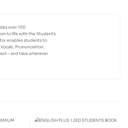
ides over 100
om to life with the Student’s
tor enables students to
, Vocab, Pronunciation,
text – and take wherever