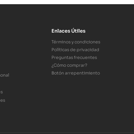
Enlaces Útiles
Términos y condiciones
Políticas de privacidad
Preguntas frecuentes
¿Cómo comprar?
Botón arrepentimiento
sonal
es
les