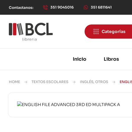
351 9045016
351 6811641
Contactanos:
Categorías
Inicio
Libros
HOME
TEXTOS ESCOLARES
INGLÉS, OTROS
ENGLI