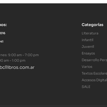
nos:
Categorías
Literatura
5016
Infantil
641
Juvenil
Ensayos
rnes: 9:00 am – 7:00 pm
Desarrollo Per
00 am – 1:00 pm
Varios
cllibros.com.ar
Textos Escolar
Accesos Digita
SALE