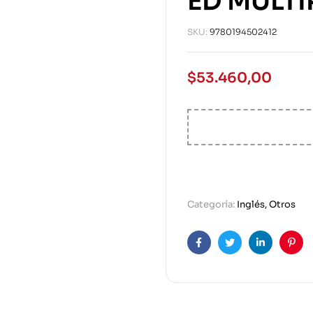
ED MULTI
SKU:
9780194502412
$
53.460,00
Categoría:
Inglés, Otros
Facebook
Twitter
Linkedin
Pint