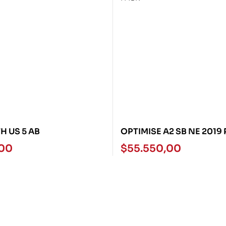
H US 5 AB
OPTIMISE A2 SB NE 2019
PACK
,00
$
55.550,00