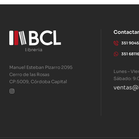
Contacta
351 904
351 6811
Manuel Esteban Pizarro 2095
Lunes – Vie
Cerro de las Rosas
Sábado: 9:
CP:5009, Córdoba Capital
ventas@b