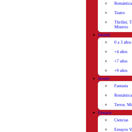
Romántica
Teatro
Thriller, T
Misterio
Infantil
0 a 3 años
+4 años
+7 años
+9 años
Juvenil
Fantasía
Romántica
Terror, Mi
Ensayos
Ciencias
Ensayos V