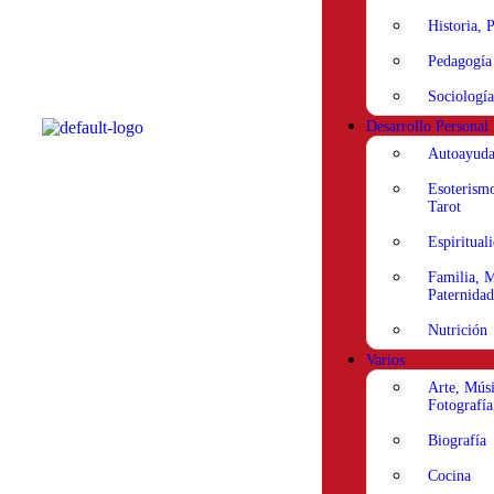
Historia, P
Pedagogía
Sociología
Desarrollo Personal
Autoayud
Esoterismo
Tarot
Espiritual
Familia, M
Paternidad
Nutrición
Varios
Arte, Músi
Fotografía
Biografía
Cocina