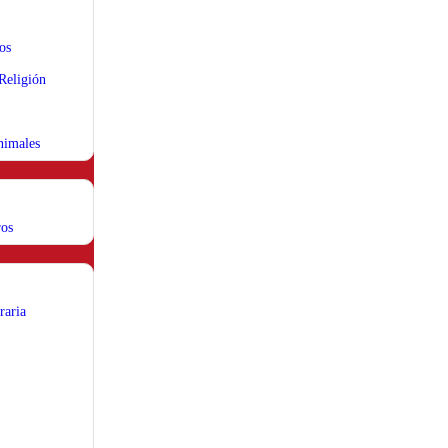
os
 Religión
nimales
ros
raria