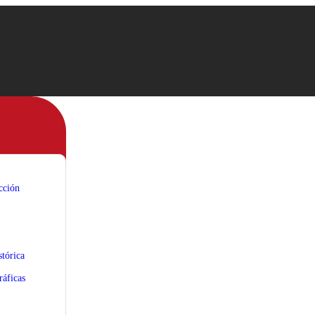
cción
tórica
áficas