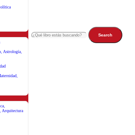
olítica
Search
a
, Astrología,
idad
aternidad,
ca,
, Arquitectura