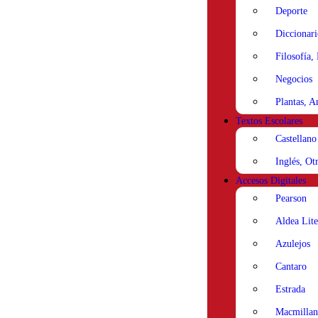
Deporte
Diccionari
Filosofía,
Negocios
Plantas, A
Textos Escolares
Castellano
Inglés, Ot
Accesos Digitales
Pearson
Aldea Lite
Azulejos
Cantaro
Estrada
Macmillan