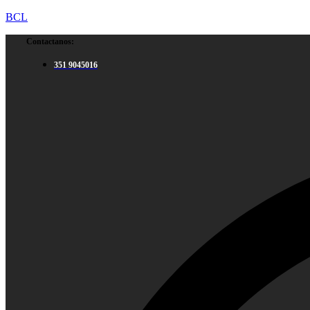
BCL
Contactanos:
351 9045016