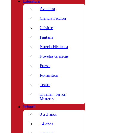
Literatura
Aventura
Ciencia Ficción
Clásicos
Fantasía
Novela Histórica
Novelas Gráficas
Poesía
Romántica
Teatro
Thriller, Terror,
Misterio
Infantil
0 a 3 años
+4 años