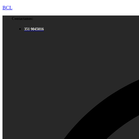
BCL
Contactanos:
351 9045016