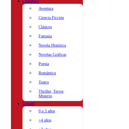
Literatura
Aventura
Ciencia Ficción
Clásicos
Fantasía
Novela Histórica
Novelas Gráficas
Poesía
Romántica
Teatro
Thriller, Terror,
Misterio
Infantil
0 a 3 años
+4 años