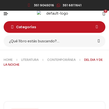
351 9045016
351 6811641
0
Categorías
HOME
LITERATURA
CONTEMPORÁNEA
DEL DIA Y DE
LA NOCHE