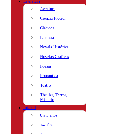
Literatura
Aventura
Ciencia Ficción
Clásicos
Fantasía
Novela Histórica
Novelas Gráficas
Poesía
Romántica
Teatro
Thriller, Terror,
Misterio
Infantil
0 a 3 años
+4 años